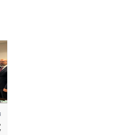
أ
م
7