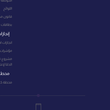
الحوكمة
اللوائح
قانون مك
بطاقات 
إنجازا
انجازات اد
مؤشرات ا
مشروع ت
الدلتا لإن
محطات
محطة كهر