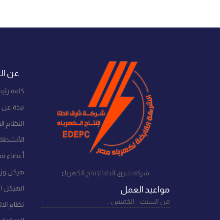
عن ال
كلمة رئي
نبذة عن 
النظام ا
الأنشطة 
أعضاء مج
هيكل وزار
شركة شرق الدلتا لإنتاج الكهرباء
الهيكل ا
مواعيد العمل
من السبت - الخميس :
-
نظام الالت