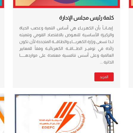
كلمة رئيس مجلس الإدارة
إيمــانــاً بأن الكهـربــاء هي أساس التنمية وعصب الحيـاة
والركيـزة الأساسيـة للنهـوض بالاقتصـاد القومي وتنميتـه
لــذا تسعى وزارة الكهربـــــاء والطـاقــــة المتجددة لأن تكون
رائدة في توفيـــر الطـــــاقـــة الكهربائيــة وفقاً للمعايير
العالمية وعلى أسس تنافسية معتمدة على مواردهــــــــا
الذاتية ...
المزيد