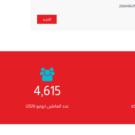
2026/06/2
المزيد
4,615
كة
عدد العاملين (يونيو 2026)