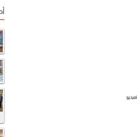
أح
فيديو