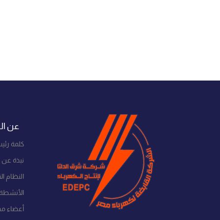
عن ال
كلمة رئي
نبذة عن 
النظام ا
الأنشطة 
أعضاء مج