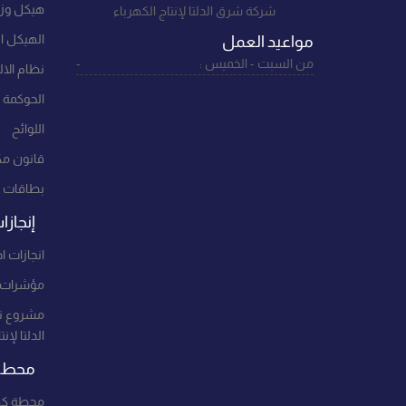
هيكل وزار
شركة شرق الدلتا لإنتاج الكهرباء
الهيكل ا
مواعيد العمل
من السبت - الخميس :
-
نظام الالت
الحوكمة
اللوائح
قانون مك
بطاقات 
إنجازا
انجازات اد
مؤشرات ا
مشروع ت
الدلتا لإن
محطات
محطة كهر