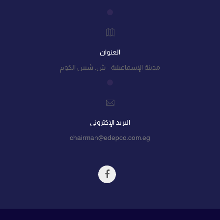
العنوان
مدينة الإسماعيلية - ش. شبين الكوم
البريد الإكترونى
chairman@edepco.com.eg