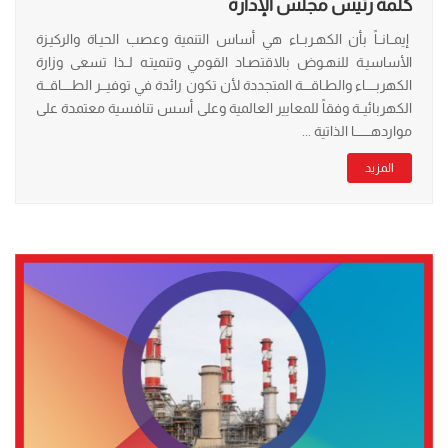
كلمة رئيس مجلس الإدارة
إيمــانــاً بأن الكهـربــاء هي أساس التنمية وعصب الحيـاة والركيـزة
الأساسيـة للنهـوض بالاقتصـاد القومي وتنميتـه لــذا تسعى وزارة
الكهربـــــاء والطـاقــــة المتجددة لأن تكون رائدة في توفيـــر الطـــــاقـــة
الكهربائيــة وفقاً للمعايير العالمية وعلى أسس تنافسية معتمدة على
مواردهــــــــا الذاتية ...
المزيد